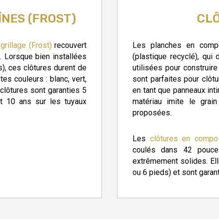
ÎNES (FROST)
CLÔ
grillage (Frost)
recouvert
Les planches en compo
n. Lorsque bien installées
(plastique recyclé), qui
s), ces clôtures durent de
utilisées pour construi
es couleurs : blanc, vert,
sont parfaites pour clôtu
 clôtures sont garanties 5
en tant que panneaux inti
t 10 ans sur les tuyaux
matériau imite le grai
proposées.
Les
clôtures en compo
coulés dans 42 pouce
extrêmement solides. Ell
ou 6 pieds) et sont garant