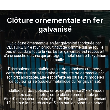
Clôture ornementale en fer
galvanisé
La clôture ornementale en fer galvanisé fabriquée par
CLÔTURE GP est un produit haut de gamme qui ne rouille
pas et qui dure toute la vie. Le fer galvanisé est recouvert
d’une couche de zinc qui protège le métal contre l’oxydation
et la rouille.
Principalement installée autour des piscines creusées,
cette clôture ultra sécuritaire et robuste se démarque par
son prix abordable. Elle est offerte en plusieurs modèles
de couleur grise (couleur métallique du fer galvanisé).
Installée sur des poteaux en acier galvanisé 2’’x 2’’ vissés
ou coulés dans le béton, cette clôture ornementale peut
être d’une hauteur de 4 ou 5 pieds. Elle est garantie pendant
12 ans sur les matériaux et 5 ans sur les bases en béton.