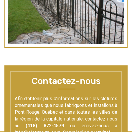
Contactez-nous
Afin d’obtenir plus d’informations sur les clôtures
ornementales que nous fabriquons et installons à
Pont-Rouge, Québec et dans toutes les villes de
la région de la capitale nationale, contactez-nous
au
(418) 872-4579
ou écrivez-nous à